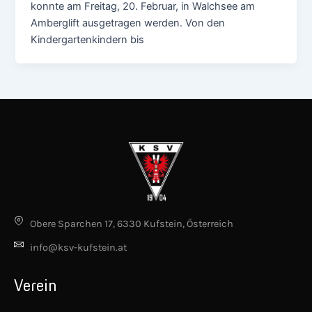
konnte am Freitag, 20. Februar, in Walchsee am
Amberglift ausgetragen werden. Von den
Kindergartenkindern bis
Obere Sparchen 17, 6330 Kufstein, Österreich
info@ksv-kufstein.at
Verein